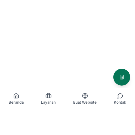
Simula
Beranda
Home
Services
Layanan
Buat Website
Buat Website
Contact
Kontak