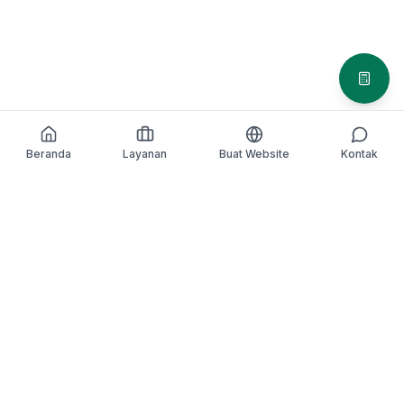
Simula
Beranda
Layanan
Buat Website
Kontak
We Make
IT
Better
. Kami hadir untuk