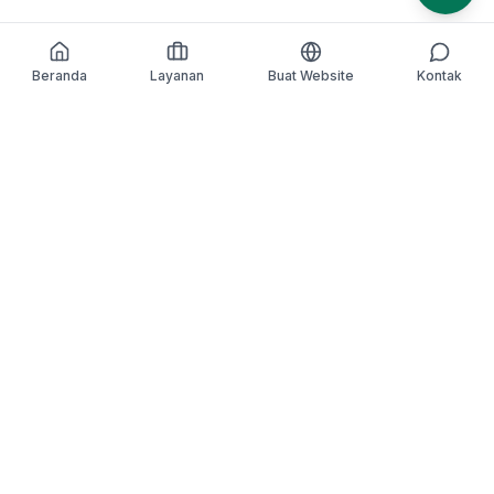
Beranda
Layanan
Buat Website
Kontak
We Make
IT
Better
. Kami hadir untuk
menyederhanakan kompleksitas, mengubah ide
menjadi inovasi, dan memastikan setiap teknologi yang
kami bangun memberikan dampak nyata buat bisnis
kamu.