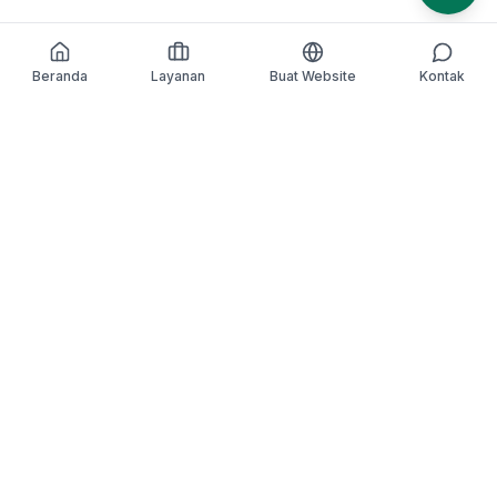
Beranda
Layanan
Buat Website
Kontak
We Make
IT
Better
. Kami hadir untuk
menyederhanakan kompleksitas, mengubah ide
menjadi inovasi, dan memastikan setiap teknologi yang
kami bangun memberikan dampak nyata buat bisnis
kamu.