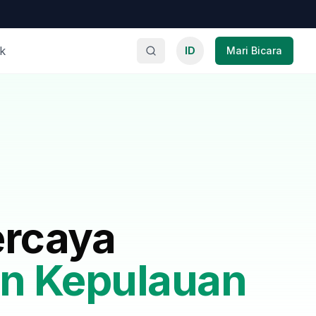
k
ID
Mari Bicara
ercaya
n Kepulauan