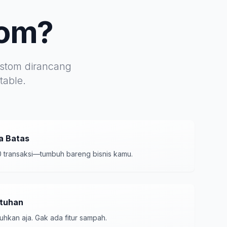
tom?
custom dirancang
table.
pa Batas
0 transaksi—tumbuh bareng bisnis kamu.
utuhan
hkan aja. Gak ada fitur sampah.