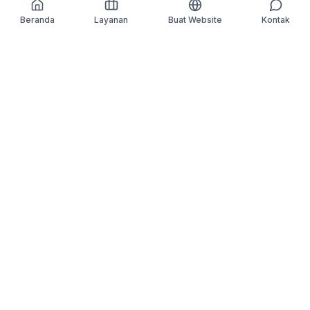
Beranda
Layanan
Buat Website
Kontak
We Make
IT
Better
. Kami hadir untuk
menyederhanakan kompleksitas, mengubah ide
menjadi inovasi, dan memastikan setiap teknologi yang
kami bangun memberikan dampak nyata buat bisnis
kamu.