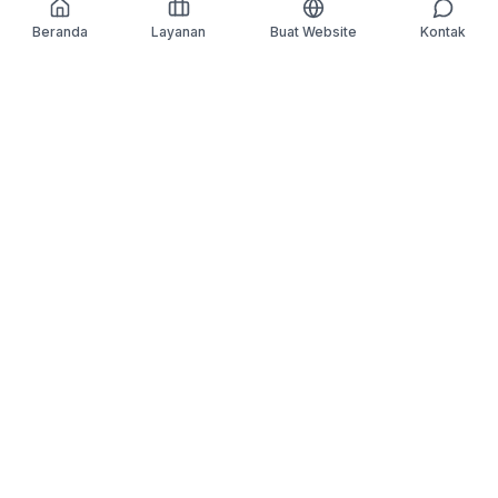
Beranda
Layanan
Buat Website
Kontak
We Make
IT
Better
. Kami hadir untuk
menyederhanakan kompleksitas, mengubah ide
menjadi inovasi, dan memastikan setiap teknologi yang
kami bangun memberikan dampak nyata buat bisnis
kamu.