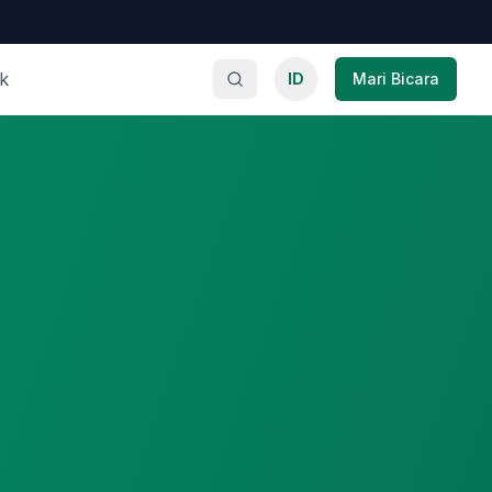
k
ID
Mari Bicara