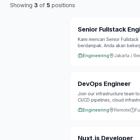
Showing
3
of
5
positions
Senior Fullstack Eng
Kami mencari Senior Fullstac
berdampak. Anda akan bekerj
scalable.
Engineering
Jakarta / R
DevOps Engineer
Join our infrastructure team to
CI/CD pipelines, cloud infrastr
Engineering
Remote
Fu
Nuxt.js Developer