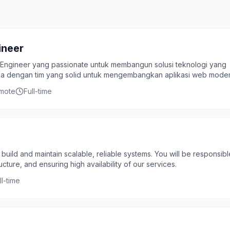
ineer
k Engineer yang passionate untuk membangun solusi teknologi yang
a dengan tim yang solid untuk mengembangkan aplikasi web mode
emote
Full-time
 build and maintain scalable, reliable systems. You will be responsibl
ucture, and ensuring high availability of our services.
ll-time