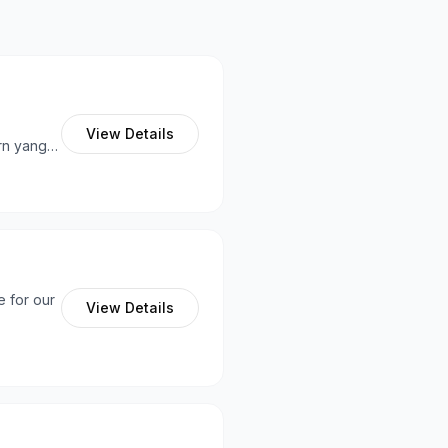
View Details
rn yang
e for our
View Details