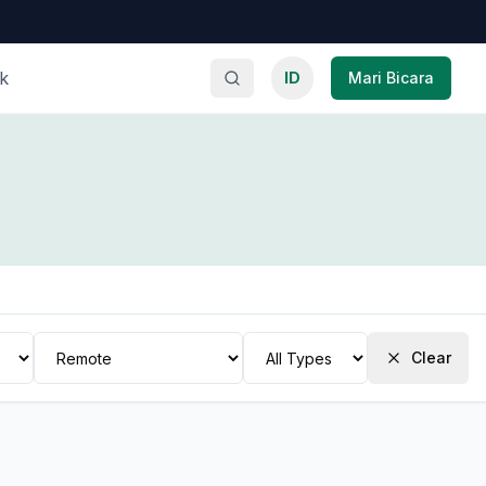
k
ID
Mari Bicara
Clear