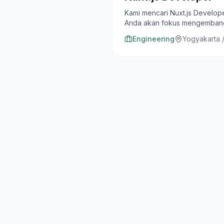
Kami mencari Nuxt.js Develop
Anda akan fokus mengembangk
standar performa tinggi.
Engineering
Yogyakarta 