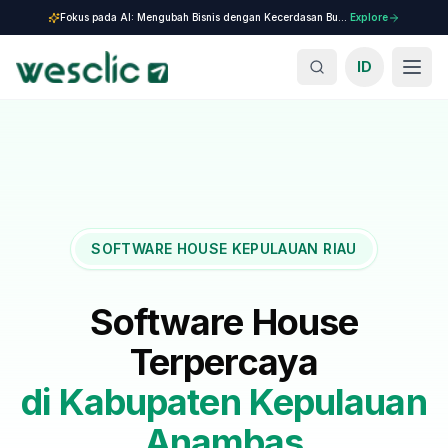
Fokus pada AI: Mengubah Bisnis dengan Kecerdasan Buatan.
Explore
ID
SOFTWARE HOUSE KEPULAUAN RIAU
Software House
Terpercaya
di
Kabupaten Kepulauan
Anambas